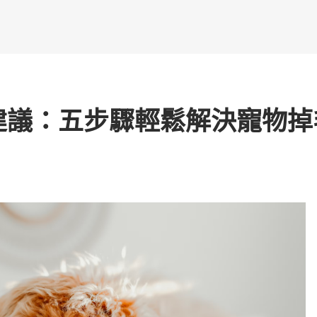
建議：五步驟輕鬆解決寵物掉
k
。
 上發佈
開啟。
erest 上固定
窗中開啟。